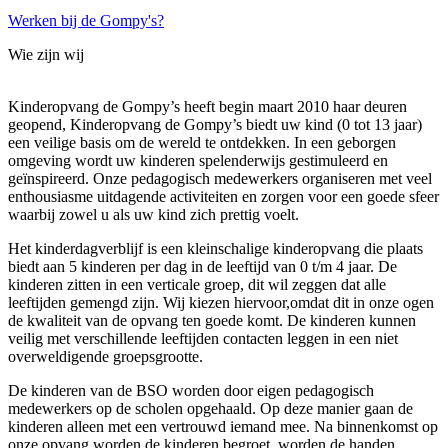
Werken bij de Gompy's?
Wie zijn wij
Kinderopvang de Gompy’s heeft begin maart 2010 haar deuren
geopend, Kinderopvang de Gompy’s biedt uw kind (0 tot 13 jaar)
een veilige basis om de wereld te ontdekken. In een geborgen
omgeving wordt uw kinderen spelenderwijs gestimuleerd en
geïnspireerd. Onze pedagogisch medewerkers organiseren met veel
enthousiasme uitdagende activiteiten en zorgen voor een goede sfeer
waarbij zowel u als uw kind zich prettig voelt.
Het kinderdagverblijf is een kleinschalige kinderopvang die plaats
biedt aan 5 kinderen per dag in de leeftijd van 0 t/m 4 jaar. De
kinderen zitten in een verticale groep, dit wil zeggen dat alle
leeftijden gemengd zijn. Wij kiezen hiervoor,omdat dit in onze ogen
de kwaliteit van de opvang ten goede komt. De kinderen kunnen
veilig met verschillende leeftijden contacten leggen in een niet
overweldigende groepsgrootte.
De kinderen van de BSO worden door eigen pedagogisch
medewerkers op de scholen opgehaald. Op deze manier gaan de
kinderen alleen met een vertrouwd iemand mee. Na binnenkomst op
onze opvang worden de kinderen begroet, worden de handen